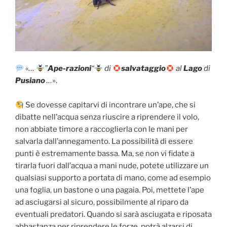
«
…
”
Ape-razioni
“
di
salvataggio
al
Lago
di
Pusiano
…
».
Se dovesse capitarvi di incontrare un’ape, che si
dibatte nell’acqua senza riuscire a riprendere il volo,
non abbiate timore a raccoglierla con le mani per
salvarla dall’annegamento. La possibilità di essere
punti è estremamente bassa. Ma, se non vi fidate a
tirarla fuori dall’acqua a mani nude, potete utilizzare un
qualsiasi supporto a portata di mano, come ad esempio
una foglia, un bastone o una pagaia. Poi, mettete l’ape
ad asciugarsi al sicuro, possibilmente al riparo da
eventuali predatori. Quando si sarà asciugata e riposata
abbastanza per riprendere le forze, potrà alzarsi di