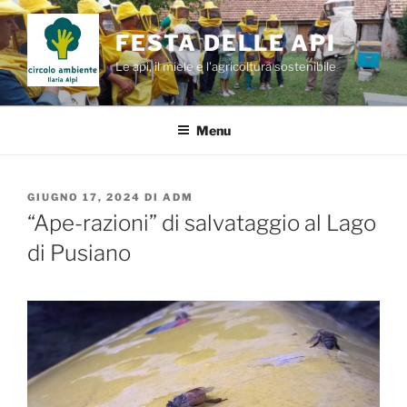
Salta
al
FESTA DELLE API
contenuto
Le api, il miele e l'agricoltura sostenibile
Menu
PUBBLICATO
GIUGNO 17, 2024
DI
ADM
IL
“Ape-razioni” di salvataggio al Lago
di Pusiano