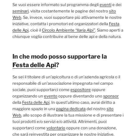
Se vuoi essere informato sul programma degli
eventi
e dei
seminari
, visita costantemente le pagine del nostro
sito
Web
. Se, invece, vuoi supportare più attivamente le nostre
iniziative, contatta i promotori ed organizzatori della
Festa
delle Api
, cioè il
Circolo Ambiente
“Ilaria Alpi”
. Siamo aperti a
chiunque voglia contribuire al bene delle api e della natura.
In che modo posso supportare la
Festa delle Api
?
Se sei il titolare di un’apicoltura o di un’azienda agricola o il
responsabile di un’associazione impegnata nel campo
sociale, puoi supportarci come
espositore
oppure
organizzando un
evento
oppure diventando uno
sponsor
della
Festa delle Api
. In quest’ultimo caso, avrai diritto a
maggiore spazio in una
pagina dedicata
del nostro
sito
Web
, allo scopo di illustrare la tua missione e di presentare i
tuoi prodotti e/o servizi e/o attività. Altrimenti, puoi
supportarci come
volontario
oppure con una donazione,
che sarà reinvestita per organizzare le nostre iniziative.