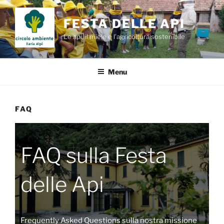
Salta
al
FESTA DELLE API
contenuto
Le api, il miele e l'agricoltura sostenibile
Menu
FAQ
FAQ sulla Festa
delle Api
Frequently Asked Questions sulla nostra missione