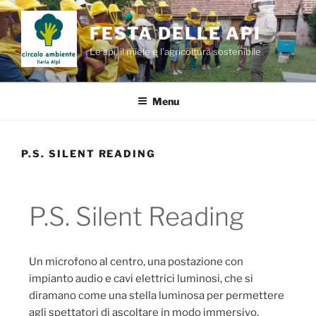
Salta
al
FESTA DELLE API
contenuto
Le api, il miele e l'agricoltura sostenibile
Menu
P.S. SILENT READING
P.S. Silent Reading
Un microfono al centro, una postazione con
impianto audio e cavi elettrici luminosi, che si
diramano come una stella luminosa per permettere
agli spettatori di ascoltare in modo immersivo,