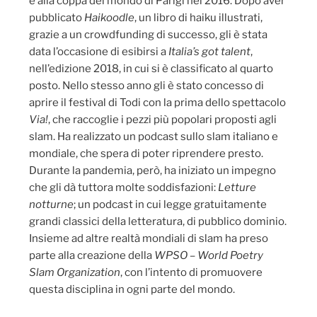
e alla coppa del mondo di Parigi nel 2016. Dopo aver
pubblicato
Haikoodle
, un libro di haiku illustrati,
grazie a un crowdfunding di successo, gli è stata
data l’occasione di esibirsi a
Italia’s got talent
,
nell’edizione 2018, in cui si è classificato al quarto
posto. Nello stesso anno gli è stato concesso di
aprire il festival di Todi con la prima dello spettacolo
Via!
, che raccoglie i pezzi più popolari proposti agli
slam. Ha realizzato un podcast sullo slam italiano e
mondiale, che spera di poter riprendere presto.
Durante la pandemia, però, ha iniziato un impegno
che gli dà tuttora molte soddisfazioni:
Letture
notturne
; un podcast in cui legge gratuitamente
grandi classici della letteratura, di pubblico dominio.
Insieme ad altre realtà mondiali di slam ha preso
parte alla creazione della
WPSO – World Poetry
Slam Organization
, con l’intento di promuovere
questa disciplina in ogni parte del mondo.